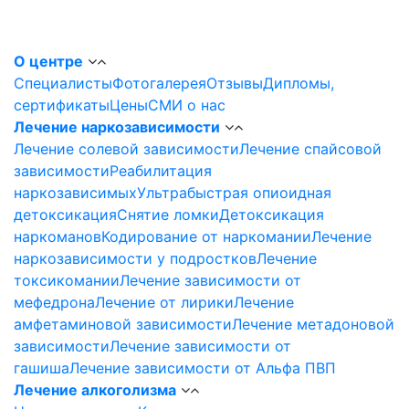
О центре
Специалисты
Фотогалерея
Отзывы
Дипломы,
сертификаты
Цены
СМИ о нас
Лечение наркозависимости
Лечение солевой зависимости
Лечение спайсовой
зависимости
Реабилитация
наркозависимых
Ультрабыстрая опиоидная
детоксикация
Снятие ломки
Детоксикация
наркоманов
Кодирование от наркомании
Лечение
наркозависимости у подростков
Лечение
токсикомании
Лечение зависимости от
мефедрона
Лечение от лирики
Лечение
амфетаминовой зависимости
Лечение метадоновой
зависимости
Лечение зависимости от
гашиша
Лечение зависимости от Альфа ПВП
Лечение алкоголизма