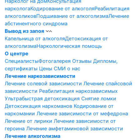
Нарколог на дом
Консультация
нарколога
Кодирование от алкоголя
Реабилитация
алкоголиков
Подшивание от алкоголизма
Лечение
абстинентного синдрома
Вывод из запоя
Капельница от алкоголя
Детоксикация от
алкоголизма
Наркологическая помощь
О центре
Специалисты
Фотогалерея
Отзывы
Дипломы,
сертификаты
Цены
СМИ о нас
Лечение наркозависимости
Лечение солевой зависимости
Лечение спайсовой
зависимости
Реабилитация наркозависимых
Ультрабыстрая детоксикация
Снятие ломки
Детоксикация наркоманов
Кодирование от
наркомании
Лечение зависимости от мефедрона
Лечение от лирики
Лечение зависимости от
героина
Лечение амфетаминовой зависимости
Лечение алкоголизма