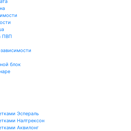
ата
на
симости
ости
ша
а ПВП
озависимости
ной блок
наре
етками Эспераль
етками Налтрексон
етками Аквилонг