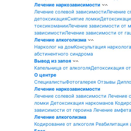
Лечение наркозависимости
Лечение солевой зависимости
Лечение с
детоксикация
Снятие ломки
Детоксикаци
токсикомании
Лечение зависимости от 
зависимости
Лечение зависимости от г
Лечение алкоголизма
Нарколог на дом
Консультация нарколог
абстинентного синдрома
Вывод из запоя
Капельница от алкоголя
Детоксикация от
О центре
Специалисты
Фотогалерея
Отзывы
Дипло
Лечение наркозависимости
Лечение солевой зависимости
Лечение 
ломки
Детоксикация наркоманов
Кодир
зависимости от героина
Лечение амфет
Лечение алкоголизма
Кодирование от алкоголя
Реабилитация 
Блог