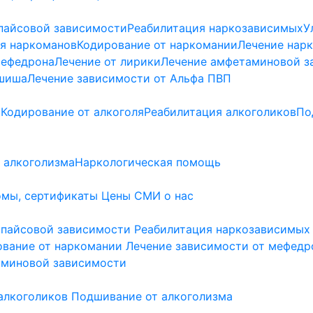
пайсовой зависимости
Реабилитация наркозависимых
У
я наркоманов
Кодирование от наркомании
Лечение нар
мефедрона
Лечение от лирики
Лечение амфетаминовой з
ашиша
Лечение зависимости от Альфа ПВП
а
Кодирование от алкоголя
Реабилитация алкоголиков
По
 алкоголизма
Наркологическая помощь
мы, сертификаты
Цены
СМИ о нас
спайсовой зависимости
Реабилитация наркозависимых
ование от наркомании
Лечение зависимости от мефедр
аминовой зависимости
алкоголиков
Подшивание от алкоголизма