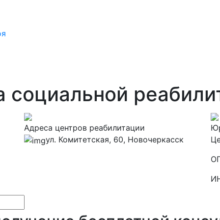
оя
а социальной реабили
Адреса центров реабилитации
Ю
ул. Комитетская, 60, Новочеркасск
Це
О
И