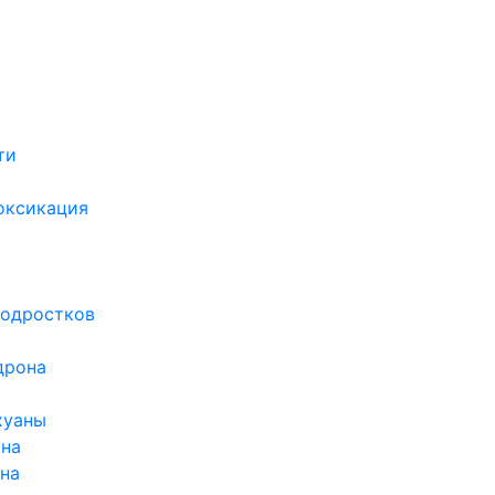
ти
х
оксикация
подростков
дрона
хуаны
ина
ина