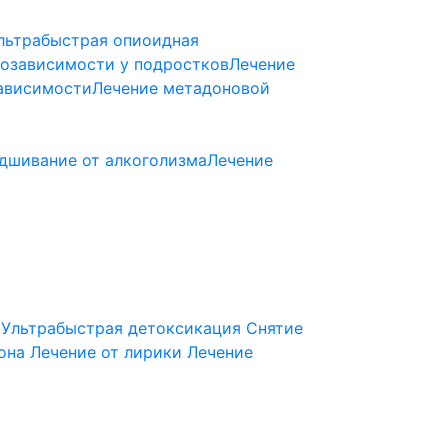
льтрабыстрая опиоидная
козависимости у подростков
Лечение
ависимости
Лечение метадоновой
дшивание от алкоголизма
Лечение
Ультрабыстрая детоксикация
Снятие
она
Лечение от лирики
Лечение