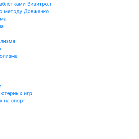
таблетками Вивитрол
по методу Довженко
ома
ма
олизма
а
голизма
и
ьютерных игр
к на спорт