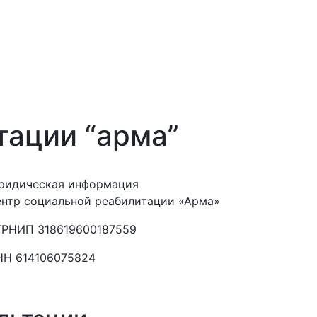
тации “арма”
ридическая информация
нтр социальной реабилитации «Арма»
ГРНИП 318619600187559
НН 614106075824