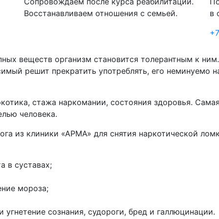
Сопровождаем после курса реабилитации.
По
Восстанавливаем отношения с семьей.
в 
+7
пных веществ организм становится толерантным к ним
симый решит прекратить употреблять, его неминуемо н
ркотика, стажа наркомании, состояния здоровья. Сама
елью человека.
ога из клиники «АРМА» для снятия наркотической лом
а в суставах;
ние мороза;
и угнетение сознания, судороги, бред и галлюцинации.