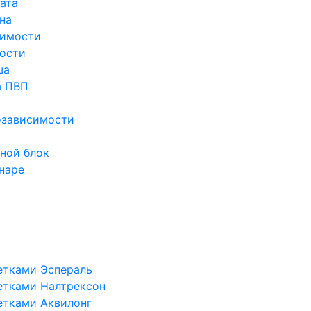
ата
на
симости
ости
ша
а ПВП
озависимости
ной блок
наре
етками Эспераль
етками Налтрексон
етками Аквилонг