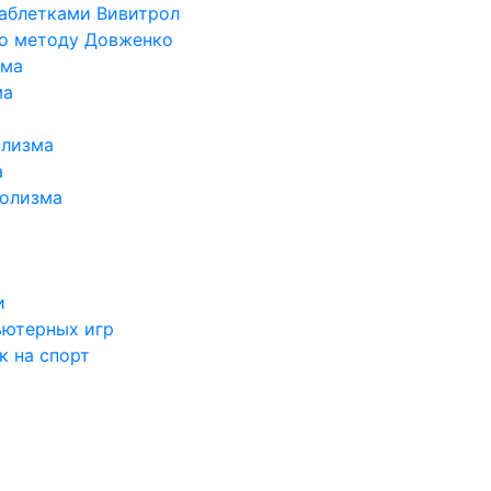
таблетками Вивитрол
по методу Довженко
ома
ма
олизма
а
голизма
и
ьютерных игр
к на спорт