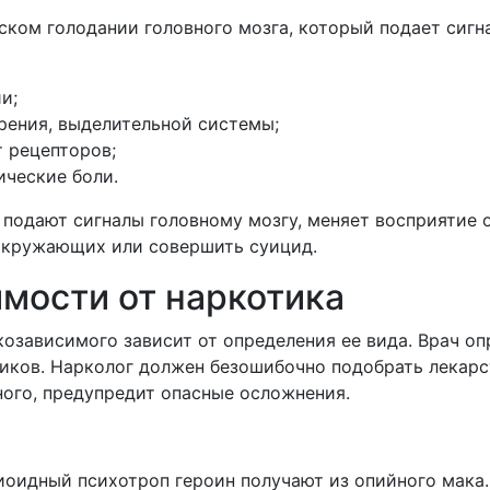
ком голодании головного мозга, который подает сигна
ии;
рения, выделительной системы;
т рецепторов;
ческие боли.
 подают сигналы головному мозгу, меняет восприятие
 окружающих или совершить суицид.
имости от наркотика
козависимого зависит от определения ее вида. Врач о
тиков. Нарколог должен безошибочно подобрать лекарс
ного, предупредит опасные осложнения.
иоидный психотроп героин получают из опийного мака.