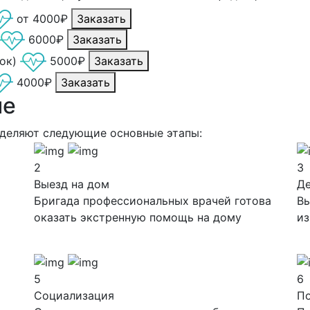
от 4000₽
Заказать
6000₽
Заказать
ок)
5000₽
Заказать
4000₽
Заказать
ие
ыделяют следующие основные этапы:
2
3
Выезд на дом
Д
Бригада профессиональных врачей готова
Вы
оказать экстренную помощь на дому
из
5
6
Социализация
П