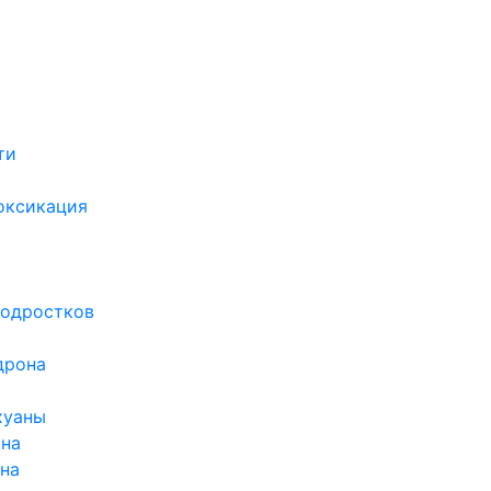
ти
х
оксикация
подростков
дрона
хуаны
ина
ина