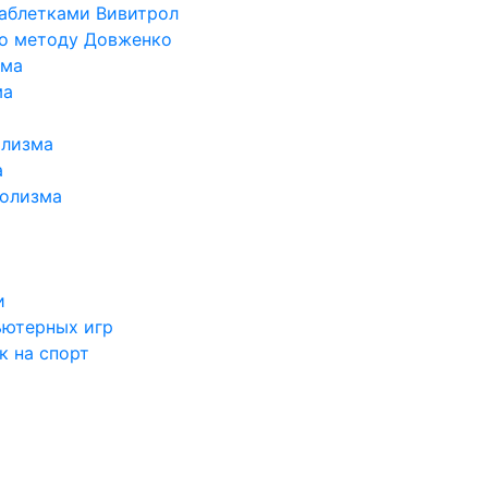
таблетками Вивитрол
по методу Довженко
ома
ма
олизма
а
голизма
и
ьютерных игр
к на спорт