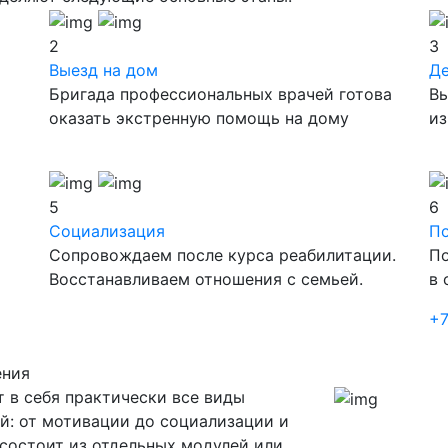
2
3
Выезд на дом
Д
Бригада профессиональных врачей готова
Вы
оказать экстренную помощь на дому
из
5
6
Социализация
П
Сопровождаем после курса реабилитации.
По
Восстанавливаем отношения с семьей.
в 
+7
ения
 в себя практически все виды
й: от мотивации до социализации и
состоит из отдельных модулей или