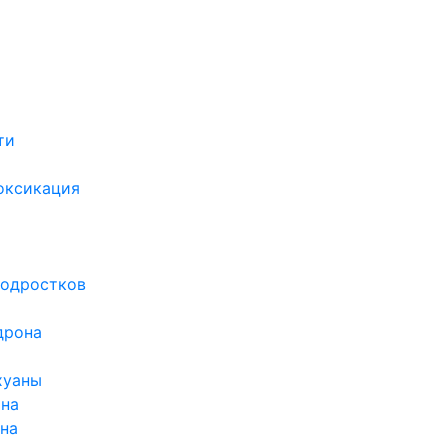
ти
х
оксикация
подростков
дрона
хуаны
ина
ина