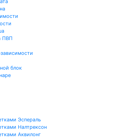
ата
на
симости
ости
ша
а ПВП
озависимости
ной блок
наре
етками Эспераль
етками Налтрексон
етками Аквилонг